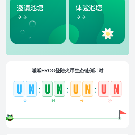
呱呱FROG登陆火币生态链倒计时
u
n
u
n
u
n
u
n
:
:
:
天
时
分
秒