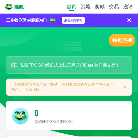
首页
池塘
奖励
交易
邀请
三步教你玩转呱呱DeFi
点击开始学习
钱包连接
呱呱FROG已经正式上线芝麻开门Gate.io开启交易！
仅支持通过当前页面参与挖矿，任何其他方式存入资产将不参与
挖矿，且无法退回。
0
您的FROG额度(FROG)